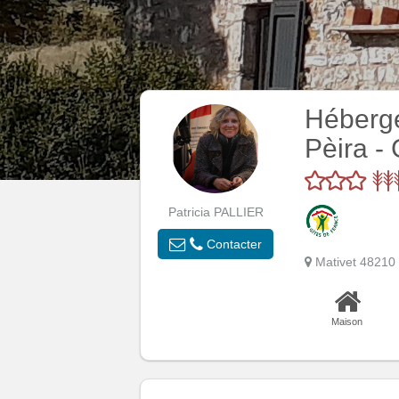
Héberge
Pèira -
Patricia PALLIER
Contacter
Mativet 482
Maison