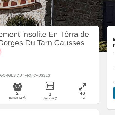
ment insolite En Tèrra de
I
 Gorges Du Tarn Causses
p
10 GORGES DU TARN CAUSSES
2
40
1
personnes
m2
chambre