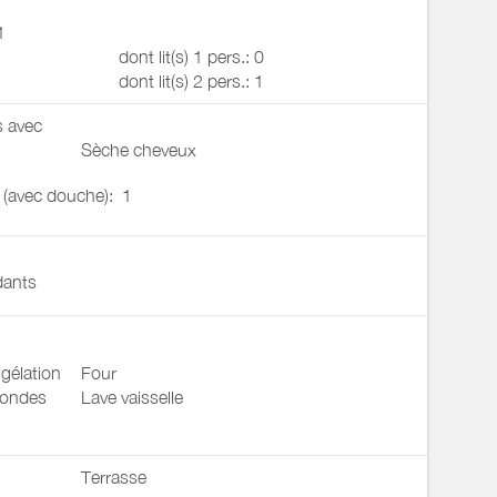
1
dont lit(s) 1 pers.: 0
dont lit(s) 2 pers.: 1
s avec
Sèche cheveux
u (avec douche):
1
ants
gélation
Four
 ondes
Lave vaisselle
Terrasse