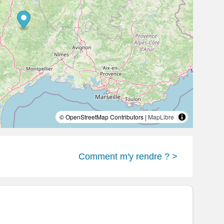
© OpenStreetMap Contributors |
MapLibre
Comment m'y rendre ? >