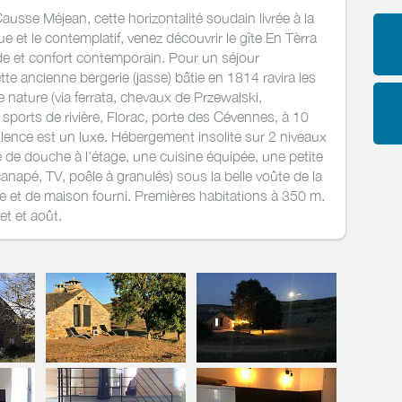
usse Méjean, cette horizontalité soudain livrée à la
ique et le contemplatif, venez découvrir le gîte En Tèrra
rde et confort contemporain. Pour un séjour
tte ancienne bergerie (jasse) bâtie en 1814 ravira les
nature (via ferrata, chevaux de Przewalski,
 sports de rivière, Florac, porte des Cévennes, à 10
silence est un luxe. Hébergement insolite sur 2 niveaux
e de douche à l'étage, une cuisine équipée, une petite
anapé, TV, poêle à granulés) sous la belle voûte de la
ilette et de maison fourni. Premières habitations à 350 m.
et et août.